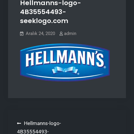
Hellmanns-logo-
4B35554493-
seeklogo.com
Aralık 24, 2020
admin
Yazı
Hellmanns-logo-
gezinmesi
4B35554493-