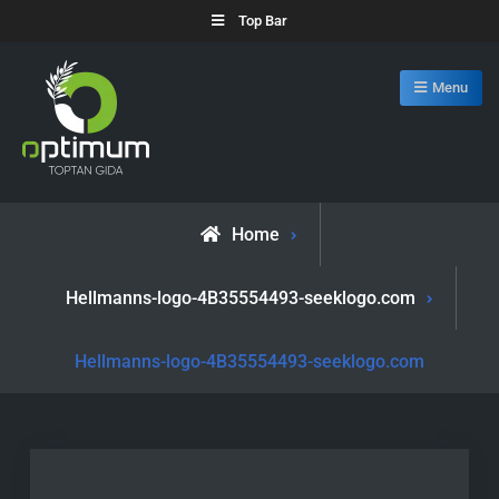
Skip
Top Bar
to
content
Menu
Optimum Toptan
Toptan Gıdada Öncü
Home
Hellmanns-logo-4B35554493-seeklogo.com
Hellmanns-logo-4B35554493-seeklogo.com