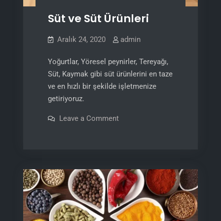
Süt ve Süt Ürünleri
Aralık 24, 2020
admin
Yoğurtlar, Yöresel peynirler, Tereyağı,
Süt, Kaymak gibi süt ürünlerini en taze
ve en hızlı bir şekilde işletmenize
getiriyoruz.
on
Leave a Comment
Süt
ve
Süt
Ürünleri