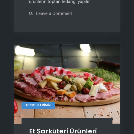
ürünlerin toptan tedariği yapılır.
on
Leave a Comment
İleri
işlenmiş
Et
ve
Tavuk
HIZMETLERIMIZ
Et Şarküteri Ürünleri