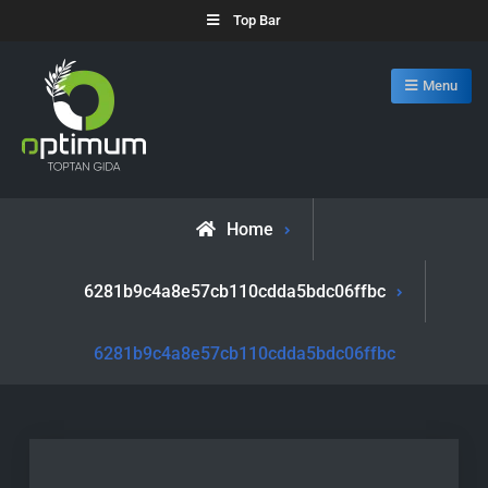
Skip
Top Bar
to
content
Menu
Optimum Toptan
Toptan Gıdada Öncü
Home
6281b9c4a8e57cb110cdda5bdc06ffbc
6281b9c4a8e57cb110cdda5bdc06ffbc