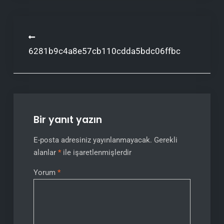
Yazı
6281b9c4a8e57cb110cdda5bdc06ffbc
gezinmesi
Bir yanıt yazın
E-posta adresiniz yayınlanmayacak.
Gerekli
alanlar
*
ile işaretlenmişlerdir
Yorum
*